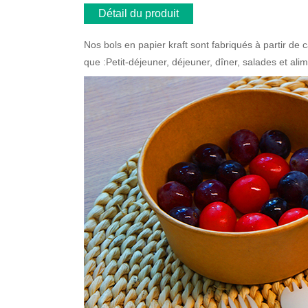
Détail du produit
Nos bols en papier kraft sont fabriqués à partir de c
que :Petit-déjeuner, déjeuner, dîner, salades et alim