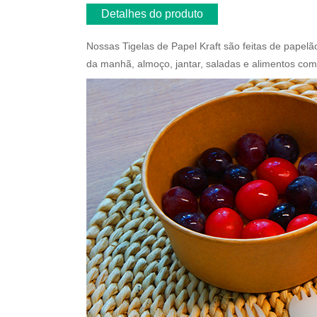
Detalhes do produto
Nossas Tigelas de Papel Kraft são feitas de papelão
da manhã, almoço, jantar, saladas e alimentos como;