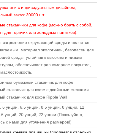
сунка или с индивидуальным дизайном,
ьный заказ: 30000 шт.
е стаканчики для кофе (можно брать с собой,
т для горячих или холодных напитков).
т загрязнение окружающей среды и является
лагаемым, материал экологичен, безопасен для
ющей среды, устойчив к высоким и низким
атурам, обеспечивает равномерное покрытие,
 маслостойкость.
ойный бумажный стаканчик для кофе
ый стаканчик для кофе с двойными стенками
й стаканчик для кофе Ripple Wall
, 6 унций, 6,5 унций, 8,5 унций, 8 унций, 12
16 унций, 20 унций, 22 унции (Пожалуйста,
сь с нами для уточнения размеров!)
тимая крышка для чашки (продается отдельно,