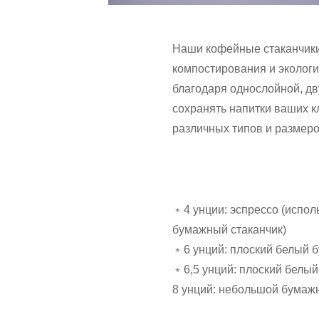
Наши кофейные стаканчики
компостирования и эколог
благодаря однослойной, дв
сохранять напитки ваших к
различных типов и размеро
﹡4 унции: эспрессо (испол
бумажный стаканчик)
﹡6 унций: плоский белый 
﹡6,5 унций: плоский белы
8 унций: небольшой бумаж