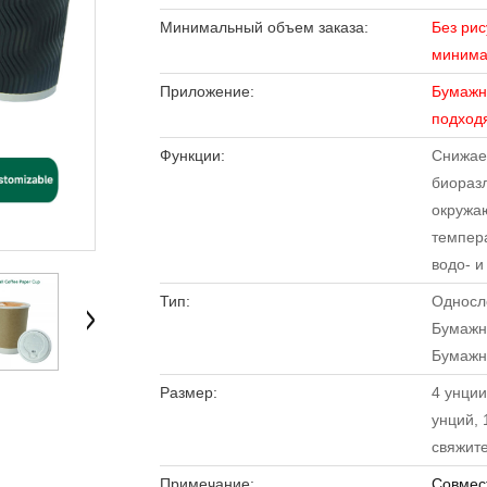
Минимальный объем заказа:
Без ри
минимал
Приложение:
Бумажны
подходя
Функции:
Снижае
биораз
окружа
темпер
водо- и
Тип:
Односл
Бумажн
Бумажны
Размер:
4 унции
унций, 
свяжите
Примечание:
Совмес